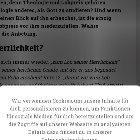
sen, denn Theologie und Lobpreis gehören
ogie anderes, als Gott zu studieren? Und wenn
inen Blick auf ihn erhaschst, ist die einzig
obpreis vor ihm niederzufallen. Wahre
 die Anbetung.
errlichkeit?
t sich immer wieder:
„zum Lob seiner Herrlichkeit“.
b seiner herrlichen Gnade, mit der er uns begnadet
 ein Echo erscheint
Vers 12:
„damit wir zum Lob
ie wir zuvor auf Christus gehofft haben“.
Und erneut
Herrlichkeit“.
Wir verwenden Cookies, um unsere Inhalte für
ff: „zum Lob seiner Herrlichkeit“? Es ist kein
dich personalisieren zu können, um Funktionen
us sich ausgedacht hat, es sind keine schönen
für soziale Medien für dich bereitzustellen und um
üllen. Jedes einzelne Wort hat Tiefe und viel
die Zugriffe auf unserer Webseite zu analysieren.
Details dazu findest du in unserer
Datenschutzerklärung.