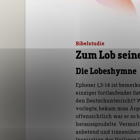
Bibelstudie
Zum Lob seine
Die Lobeshymne
Epheser 1,3-14 ist bemerk
einziger fortlaufender Sa
den Deutschunterricht? 
vorlegte, bekam man Ärger
offensichtlich war er so 
heraussprudelte. Vermutl
anbetend und tränenübers
Inspiration des Heiligen 