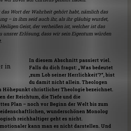
hr das Wort der Wahrheit gehört habt, nämlich das
g – in ihm seid auch ihr, als ihr gläubig wurdet,
eiligen Geist, der verheißen ist, welcher ist das
zu unsrer Erlösung, dass wir sein Eigentum würden
.
In diesem Abschnitt passiert viel.
r in
Falls du dich fragst: „Was bedeutet
‚zum Lob seiner Herrlichkeit‘?“, bist
du damit nicht allein. Theologen
n Höhepunkt christlicher Theologie bezeichnet.
en der Reichtum, die Tiefe und die
ttes Plan – noch vor Beginn der Welt bis zum
m leidenschaftlichen, wunderschönen Monolog
isch reichhaltiger geht es nicht.
emotionaler kann man es nicht darstellen. Und