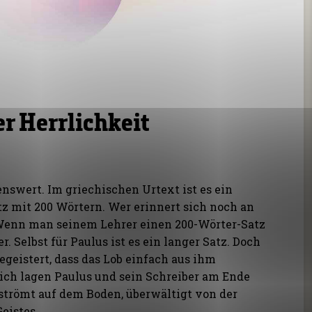
r Herrlichkeit
enswert. Im griechischen Urtext ist es ein
tz mit 200 Wörtern. Wer erinnert sich noch an
Wenn man seinem Lehrer einen 200-Wörter-Satz
. Selbst für Paulus ist es ein langer Satz. Doch
begeistert, dass das Lob einfach aus ihm
ich lagen Paulus und sein Schreiber am Ende
trömt auf dem Boden, überwältigt von der
Geistes.