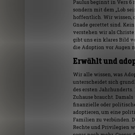
Paulus beginnt in Vers 6 
sondern mit dem „Lob sei
hoffentlich. Wir wissen, 
Gnade gerettet sind. Kein
verstehen wir als Christ
gibt uns ein klares Bild
die Adoption vor Augen 
Erwählt und adop
Wir alle wissen, was Ado
unterscheidet sich grund
des ersten Jahrhunderts. 
Zuhause braucht. Damals w
finanzielle oder politis
adoptieren, um eine poli
Familien zu verbünden. D
Rechte und Privilegien w
sogar noch mehr. Caesar 