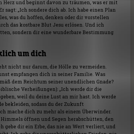
in Herz und beginnt davon zu träumen, was er mit
r sagt: „Ich sondere dich ab. Ich habe einen Plan
alles, was du hoffen, denken oder dir vorstellen
rch das kostbare Blut Jesu erlösen. Und ich
etten, sondern dir eine wunderbare Bestimmung
klich um dich
geht nicht nur darum, die Hölle zu vermeiden.
unst empfangen dich in seiner Familie. Was
gemäß dem Reichtum seiner unendlichen Gnade?
 biblische Verheißungen): „Ich werde dir die
eben, weil du deine Lust an mir hast. Ich werde
e bekleiden, sodass du der Zukunft
Ich mache dich zu mehr als einem Überwinder.
s Himmels öffnen und Segen herabschütten, den
h gebe dir ein Erbe, das nie an Wert verliert, und
eibt. Ich gebe dir unerschütterlichen Frieden, nie