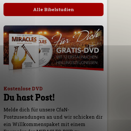
Alle Bibelstudien
Kostenlose DVD
Du hast Post!
Melde dich für unsere CfaN-
Postzusendungen an und wir schicken dir
ein Willkommenspaket mit einem