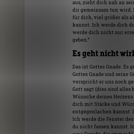
aus, zieht dich nah an se
dir gemeinsam tun wird. E
für dich, viel größer als 
kannst. Ich werde dich du
werde dich nicht nur err
geben.“
Es geht nicht wir
Das ist Gottes Gnade. Es 
Gottes Gnade und seine G
verspricht er uns noch 
Gott sagt (dies sind alles
Wünsche deines Herzens g
dich mit Stärke und Würd
entgegenlachen kannst. 
Ich werde die Fenster de
du nicht fassen kannst. Ic
eine Freude, die immer bl