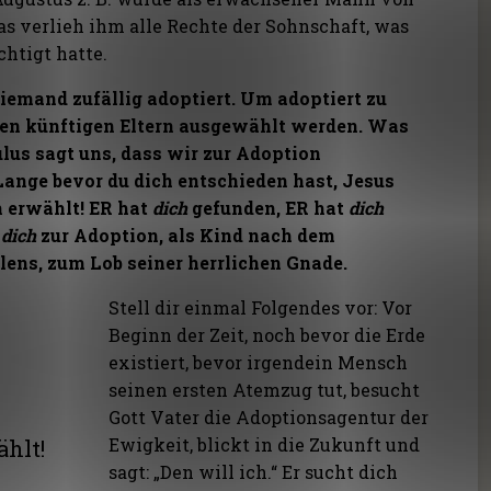
Das verlieh ihm alle Rechte der Sohnschaft, was
chtigt hatte.
iemand zufällig adoptiert. Um adoptiert zu
en künftigen Eltern ausgewählt werden. Was
ulus sagt uns, dass wir zur Adoption
ange bevor du dich entschieden hast, Jesus
h erwählt! ER hat
dich
gefunden, ER hat
dich
e
dich
zur Adoption, als Kind nach dem
lens, zum Lob seiner herrlichen Gnade.
Stell dir einmal Folgendes vor: Vor
Beginn der Zeit, noch bevor die Erde
existiert, bevor irgendein Mensch
seinen ersten Atemzug tut, besucht
Gott Vater die Adoptionsagentur der
Ewigkeit, blickt in die Zukunft und
ählt!
sagt: „Den will ich.“ Er sucht dich