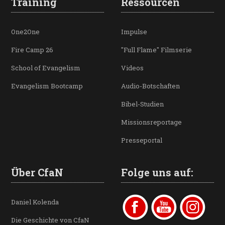
Training
Ressourcen
One2One
Impulse
Fire Camp 26
"Full Flame" Filmserie
School of Evangelism
Videos
Evangelism Bootcamp
Audio-Botschaften
Bibel-Studien
Missionsreportage
Presseportal
Über CfaN
Folge uns auf:
Daniel Kolenda
Die Geschichte von CfaN