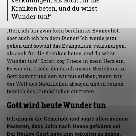
verkündigen, als auch für die
Kranken beten, und du wirst
Wunder tun!“
„Herr, ich bin zwar kein berühmter Evangelist,
aber auch ich bin dein Diener! Ich werde jetzt
gehen und sowohl das Evangelium verkündigen,
als auch für die Kranken beten, und du wirst
Wunder tun!“
Sofort zog Friede in mein Herz ein.
Es war ein Friede, der durch unsere Beziehung zu
Gott kommt und den wir nur erleben, wenn wir
der Welt des Natürlichen absagen und in seinen
Bereich des Unmöglichen eintreten.
Gott wird heute Wunder tun
Ich ging in die Gemeinde und sagte allen meinen
Pastoren, dass John nach Hause gefahren sei.
Der Heilige Geist habe ihm befohlen zu gehen.