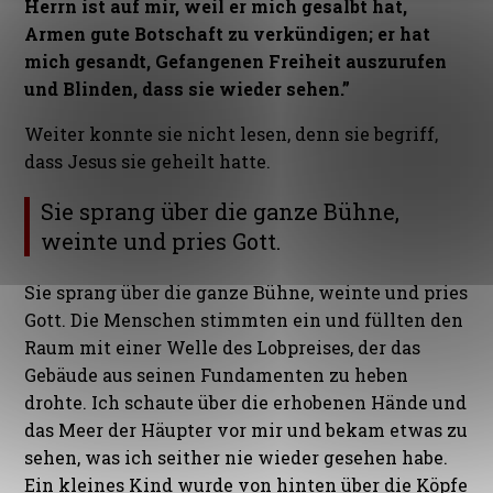
Herrn ist auf mir, weil er mich gesalbt hat,
Armen gute Botschaft zu verkündigen; er hat
mich gesandt, Gefangenen Freiheit auszurufen
und Blinden, dass sie wieder sehen.”
Weiter konnte sie nicht lesen, denn sie begriff,
dass Jesus sie geheilt hatte.
Sie sprang über die ganze Bühne,
weinte und pries Gott.
Sie sprang über die ganze Bühne, weinte und pries
Gott.
Die Menschen stimmten ein und füllten den
Raum mit einer Welle des Lobpreises, der das
Gebäude aus seinen Fundamenten zu heben
drohte. Ich schaute über die erhobenen Hände und
das Meer der Häupter vor mir und bekam etwas zu
sehen, was ich seither nie wieder gesehen habe.
Ein kleines Kind wurde von hinten über die Köpfe