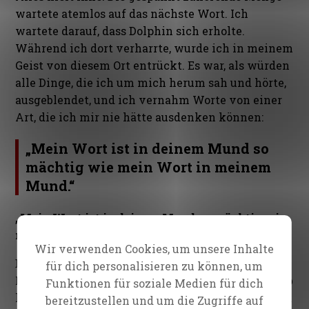
wartete atemlos auf das nächste Wort. Ich
wartete darauf, dass Dolphin sich erholte.
Während ich dort verharrte, wurde ich in meinem
Geist von diesem Ort entrückt. Es war, als würden
alle Dinge, die ich um mich herum sah und hörte,
ausgeblendet, und ich vernahm Worte von einer
Art, die ich mir nie hätte ausdenken können:
„Mein Wort ist in deinem Mund so
mächtig wie mein Wort in meinem
Mund.“
„Mein Wort ist in deinem Mund so mächtig wie
mein Wort in meinem Mund.“
Wir verwenden Cookies, um unsere Inhalte
Das konnte ich nur durch den Geist erfassen.
für dich personalisieren zu können, um
Meine Sinne würden das nicht mitmachen. Es gab
Funktionen für soziale Medien für dich
keinen Zweifel, dass ich gerade neues Territorium
bereitzustellen und um die Zugriffe auf