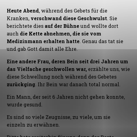
Heute Abend
, während des Gebets für die
Kranken,
verschwand diese Geschwulst
. Sie
berichtete dies
auf der Bühne
und wollte dort
auch
die Kette abnehmen, die sie vom
Medizinmann erhalten hatte
. Genau das tat sie
und gab Gott damit alle Ehre.
Eine andere Frau, deren Bein seit drei Jahren um
das Vielfache geschwollen war,
erzählte uns, wie
diese Schwellung noch während des Gebetes
zurückging
. Ihr Bein war danach total normal.
Ein Mann, der seit 6 Jahren nicht gehen konnte,
wurde gesund.
Es sind so viele Zeugnisse, zu viele, um sie
einzeln zu erwähnen.