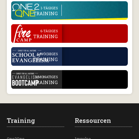
line
1-TÄGIGES
TRAINING
.
6-TÄGIGES
TRAINING
.
6-WÖCHIGES
TRAINING
.
3-MONATIGES
TRAINING
Training
Ressourcen
One2One
Impulse