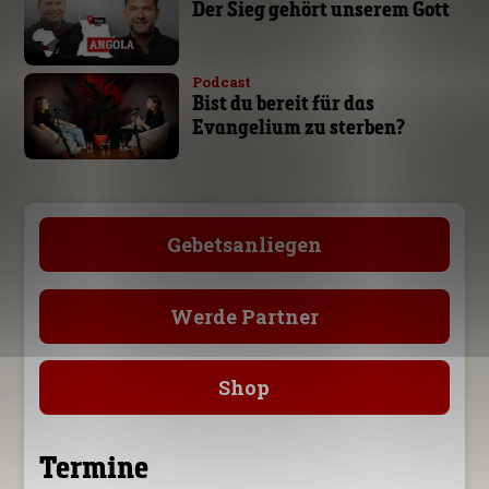
Der Sieg gehört unserem Gott
Podcast
Bist du bereit für das
Evangelium zu sterben?
Gebetsanliegen
Werde Partner
Shop
Termine