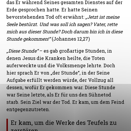
das Er während Seines gesamten Dienstes auf der
Erde gesprochen hatte. Er hatte Seinen
bevorstehenden Tod oft erwähnt:
„Jetzt ist meine
Seele bestürzt. Und was soll ich sagen? Vater, rette
mich aus dieser Stunde? Doch darum bin ich in diese
Stunde gekommen!“
(Johannes 12,27)
„Diese Stunde“
– es gab großartige Stunden, in
denen Jesus die Kranken heilte, die Toten
auferweckte und die Volksmenge lehrte. Doch
hier sprach Er von „der Stunde“, in der Seine
Aufgabe erfüllt werden würde, der Vollzug all
dessen, wofür Er gekommen war. Diese Stunde
war Seine letzte, als Er für uns den Sühnetod
starb. Sein Ziel war der Tod. Er kam, um dem Feind
entgegenzutreten.
Er kam, um die Werke des Teufels zu
zerstören.