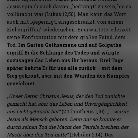
Jesus sprach auch davon, „bedrängt“ zu sein, bis es
vollbracht war (Lukas 12,50). Man kann das Wort
auch mit „gepeinigt, eingeschränkt, von einem
Ziel ergriffen“ wiedergeben. Er erwartete jederzeit
seine Konfrontation mit dem großen Feind, dem
Tod.
Im Garten Gethsemane und auf Golgatha
ergriff Er die Schlange des Todes und würgte
sozusagen das Leben aus ihr heraus. Drei Tage
später kehrte Er für uns alle zurück – mit dem
Sieg gekrönt, aber mit den Wunden des Kampfes
gezeichnet.
„Unser Retter Christus Jesus, der den Tod zunichte
gemacht hat, aber das Leben und Unvergänglichkeit
ans Licht gebracht hat“
(2.Timotheus 1,10).
„... wurde
Jesus als Mensch geboren. Denn nur so konnte er
durch seinen Tod die Macht des Teufels brechen, der
Macht über den Tod hatte“
(Hebräer 2,14). Das