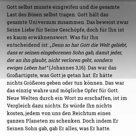
Gott selbst musste eingreifen und die gesamte
Last des Bösen selbst tragen. Gott hält das
gesamte Universum zusammen. Das beweist zwar
Seine Liebe für Seine Geschöpfe, doch für Ihn ist
es kaum erwähnenswert. Was für Ihn
entscheidend ist:
„Denn so hat Gott die Welt geliebt,
dass er seinen eingeborenen Sohn gab, damit jeder,
der an ihn glaubt, nicht verloren geht, sondern
ewiges Leben hat“
(Johannes 3,16). Das war das
Großartigste, was Gott je getan hat. Er hätte
nichts Größeres geben oder tun können. Das war
das einzig wahre und mögliche Opfer für Gott.
Neue Welten durch ein Wort zu erschaffen, ist im
Vergleich dazu nichts. Es würde Ihn nichts
kosten, jedem von uns den Reichtum eines
ganzen Planeten zu schenken. Doch indem Er
Seinen Sohn gab, gab Er alles, was Er hatte.