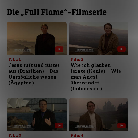
Die „Full Flame“-Filmserie
Film 1
Film 2
Jesus ruft und rüstet
Wie ich glauben
aus (Brasilien) – Das
lernte (Kenia) – Wie
Unmögliche wagen
man Angst
(Ägypten)
überwindet
(Indonesien)
Film 3
Film 4