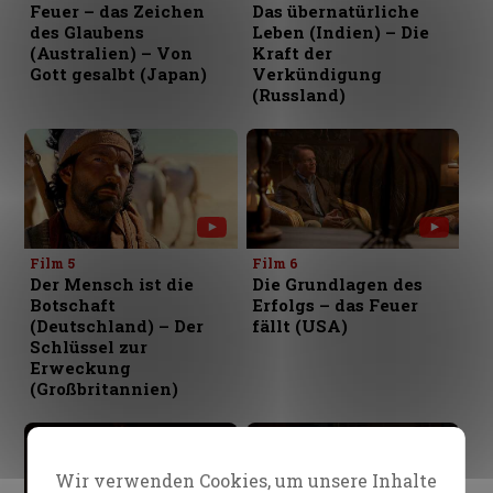
Feuer – das Zeichen
Das übernatürliche
des Glaubens
Leben (Indien) – Die
(Australien) – Von
Kraft der
Gott gesalbt (Japan)
Verkündigung
(Russland)
Film 5
Film 6
Der Mensch ist die
Die Grundlagen des
Botschaft
Erfolgs – das Feuer
(Deutschland) – Der
fällt (USA)
Schlüssel zur
Erweckung
(Großbritannien)
Wir verwenden Cookies, um unsere Inhalte