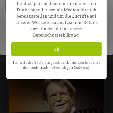
für dich personalisieren zu können, um
Funktionen für soziale Medien für dich
Film 7
Film 8
bereitzustellen und um die Zugriffe auf
Die einzigartige
Verloren auf hoher
unserer Webseite zu analysieren. Details
Botschaft (China)
See
dazu findest du in unserer
Datenschutzerklärung.
1
Ok
Ich will die Seite eingeschränkt nutzen (nur mit
den technisch notwendigen Cookies).