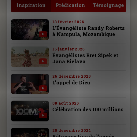
Inspiration
Prédication
Témoignage
13 février 2026
L’Évangéliste Randy Roberts
à Nampula, Mozambique
16 janvier 2026
Évangélistes Bret Sipek et
Jana Bielava
26 décembre 2025
L’appel de Dieu
09 août 2025
Célébration des 100 millions
20 décembre 2024
Rétrospective de l’année