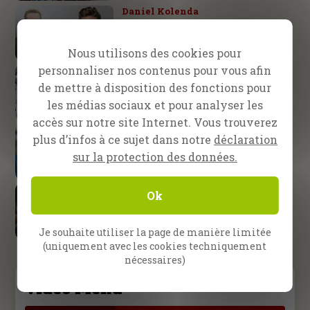
Daniel Kolenda
La victoire appartient au
Seigneur
Nous utilisons des cookies pour
personnaliser nos contenus pour vous afin
Pattaya, Thaïlande
Un ‘ladyboy’ rencontre Jésus !
de mettre à disposition des fonctions pour
les médias sociaux et pour analyser les
accès sur notre site Internet. Vous trouverez
Équipe de CfaN
plus d’infos à ce sujet dans notre
déclaration
40 ans de service fidèle
sur la protection des données.
Fire26
Ok
Là où est l’Esprit, là est la
liberté !
Je souhaite utiliser la page de manière limitée
(uniquement avec les cookies techniquement
nécessaires)
Video Menu