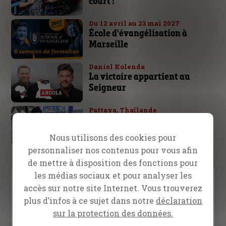
court !
Du 12 avril au 23 mai 2027
École d'évangélisation à
Marseille
Daniel Kolenda
La victoire appartient au
Seigneur
Pattaya, Thaïlande
Un ‘ladyboy’ rencontre Jésus !
Nous utilisons des cookies pour
personnaliser nos contenus pour vous afin
de mettre à disposition des fonctions pour
les médias sociaux et pour analyser les
Video Menu
accès sur notre site Internet. Vous trouverez
plus d’infos à ce sujet dans notre
déclaration
Inspiration
Prédication
Témoignage
sur la protection des données.