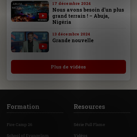
17 décembre 2024
Nous avons besoin d'un plus
grand terrain ! – Abuja,
Nigéria
13 décembre 2024
Grande nouvelle
Plus de vidéos
Formation
Resources
Fire Camp 26
Série Full Flame
School of Evangelism
Vidéos