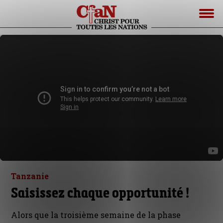
Tanzanie
Saisissez chaque opportunité !
Alors que la troisième semaine de la phase