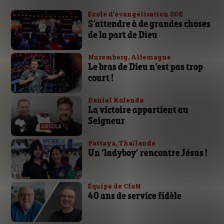
École d’évangélisation SOE
S’attendre à de grandes choses
de la part de Dieu
Nuremberg, Allemagne
Le bras de Dieu n’est pas trop
court !
Daniel Kolenda
La victoire appartient au
Seigneur
Pattaya, Thaïlande
Un ‘ladyboy’ rencontre Jésus !
Équipe de CfaN
40 ans de service fidèle