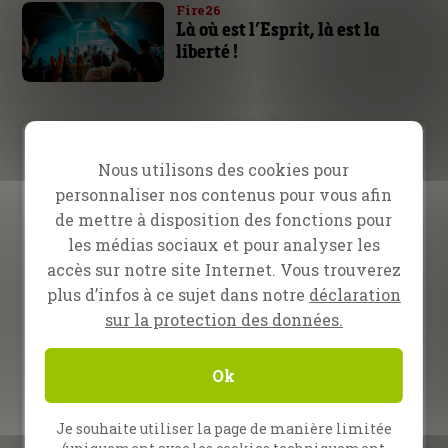
Fire26
Là où est l’Esprit, là est la
liberté !
Video Menu
Nous utilisons des cookies pour
personnaliser nos contenus pour vous afin
Inspiration
Prédication
Témoignage
de mettre à disposition des fonctions pour
les médias sociaux et pour analyser les
13 février 2026
accès sur notre site Internet. Vous trouverez
L’Évangéliste Randy Roberts
plus d’infos à ce sujet dans notre
déclaration
à Nampula, Mozambique
sur la protection des données.
16 janvier 2026
Évangélistes Bret Sipek et
Ok
Jana Bielava
Je souhaite utiliser la page de manière limitée
26 décembre 2025