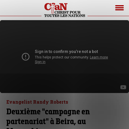
Evangelist Randy Roberts
Deuxième "campagne en
partenariat" à Beira, au