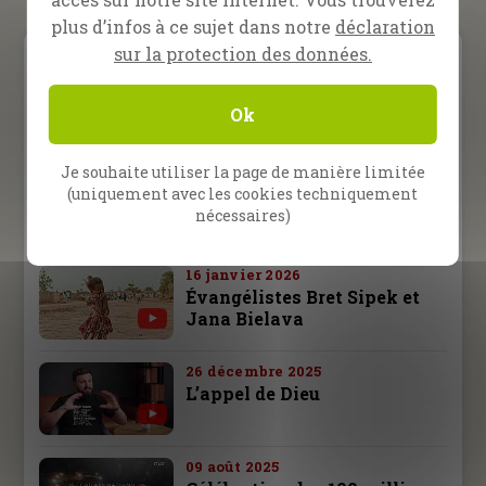
plus d’infos à ce sujet dans notre
déclaration
sur la protection des données.
Video Menu
Ok
Inspiration
Prédication
Témoignage
Je souhaite utiliser la page de manière limitée
13 février 2026
(uniquement avec les cookies techniquement
L’Évangéliste Randy Roberts
nécessaires)
à Nampula, Mozambique
16 janvier 2026
Évangélistes Bret Sipek et
Jana Bielava
26 décembre 2025
L’appel de Dieu
09 août 2025