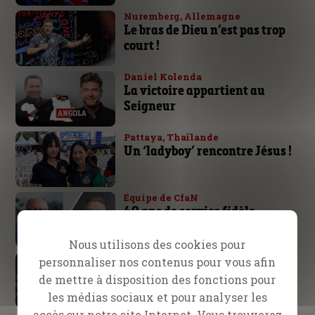
Nuremberg, Allemagne
Le bras de Dieu n’est pas trop
court !
Daniel Kolenda
La victoire appartient au
Seigneur
Pattaya, Thaïlande
Un ‘ladyboy’ rencontre Jésus !
Équipe de CfaN
40 ans de service fidèle
Nous utilisons des cookies pour
Fire26
personnaliser nos contenus pour vous afin
Là où est l’Esprit, là est la
de mettre à disposition des fonctions pour
liberté !
les médias sociaux et pour analyser les
accès sur notre site Internet. Vous trouverez