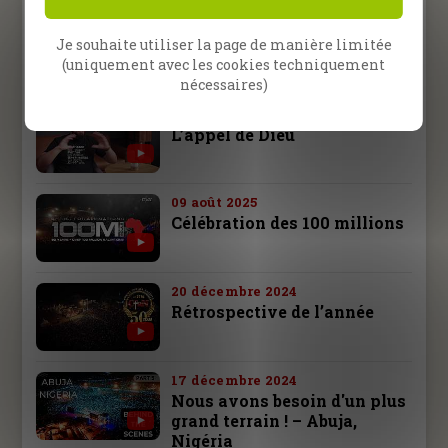
16 janvier 2026
Je souhaite utiliser la page de manière limitée
Évangélistes Bret Sipek et
(uniquement avec les cookies techniquement
Jana Bielava
nécessaires)
26 décembre 2025
L’appel de Dieu
09 août 2025
Célébration des 100 millions
20 décembre 2024
Rétrospective de l’année
17 décembre 2024
Nous avons besoin d'un plus
grand terrain ! – Abuja,
Nigéria