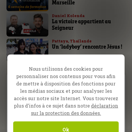
Marseille
Daniel Kolenda
La victoire appartient au
Seigneur
Pattaya, Thaïlande
Un ‘ladyboy’ rencontre Jésus !
Nous utilisons des cookies pour
personnaliser nos contenus pour vous afin
Video Menu
de mettre à disposition des fonctions pour
les médias sociaux et pour analyser les
Inspiration
Prédication
Témoignage
accès sur notre site Internet. Vous trouverez
plus d’infos à ce sujet dans notre
déclaration
sur la protection des données.
13 février 2026
L’Évangéliste Randy Roberts
à Nampula, Mozambique
Ok