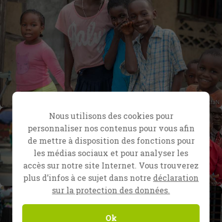
Nous utilisons des cookies pour
personnaliser nos contenus pour vous afin
de mettre à disposition des fonctions pour
les médias sociaux et pour analyser les
accès sur notre site Internet. Vous trouverez
plus d’infos à ce sujet dans notre
déclaration
sur la protection des données.
Ok