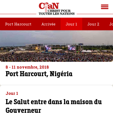
Port Harcourt
Arrivée
Jour 1
Jour 2
J
8 - 11 novembre, 2018
Port Harcourt, Nigéria
Jour 1
Le Salut entre dans la maison du
Gouverneur