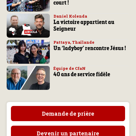
court !
Daniel Kolenda
La victoire appartient au
Seigneur
Pattaya, Thaïlande
Un ‘ladyboy’ rencontre Jésus !
Équipe de CfaN
40 ans de service fidèle
Demande de prière
Devenir un partenaire