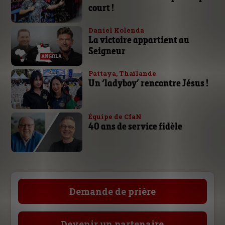
court !
Daniel Kolenda
La victoire appartient au
Seigneur
Pattaya, Thaïlande
Un ‘ladyboy’ rencontre Jésus !
Équipe de CfaN
40 ans de service fidèle
Demande de prière
Devenir un partenaire