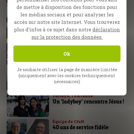
de mettre à disposition des fonctions pour
les médias sociaux et pour analyser les
École d’évangélisation SOE
accès sur notre site Internet. Vous trouverez
S’attendre à de grandes choses
plus d’infos à ce sujet dans notre
déclaration
de la part de Dieu
sur la protection des données.
Nuremberg, Allemagne
Le bras de Dieu n’est pas trop
Ok
court !
Je souhaite utiliser la page de manière limitée
Daniel Kolenda
La victoire appartient au
(uniquement avec les cookies techniquement
nécessaires)
Seigneur
Pattaya, Thaïlande
Un ‘ladyboy’ rencontre Jésus !
Équipe de CfaN
40 ans de service fidèle