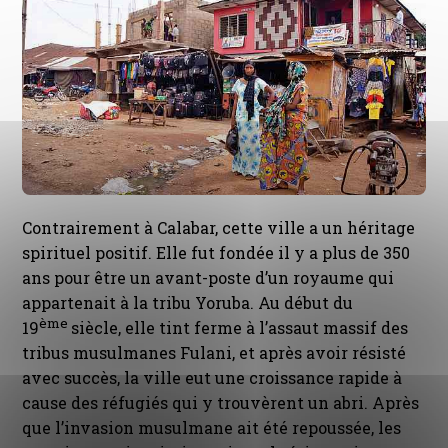
Contrairement à Calabar, cette ville a un héritage
spirituel positif. Elle fut fondée il y a plus de 350
ans pour être un avant-poste d’un royaume qui
appartenait à la tribu Yoruba. Au début du
ème
19
siècle, elle tint ferme à l’assaut massif des
tribus musulmanes Fulani, et après avoir résisté
avec succès, la ville eut une croissance rapide à
cause des réfugiés qui y trouvèrent un abri. Après
que l’invasion musulmane ait été repoussée, les