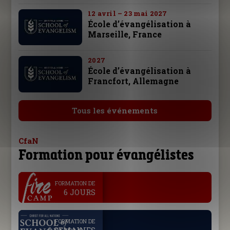
12 avril – 23 mai 2027
École d’évangélisation à
Marseille, France
2027
École d’évangélisation à
Francfort, Allemagne
Tous les événements
CfaN
Formation pour évangélistes
.
FORMATION DE
6 JOURS
.
FORMATION DE
6 SEMAINES