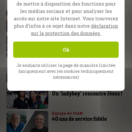
de mettre à disposition des fonctions pour
les médias sociaux et pour analyser les
École d’évangélisation SOE
S’attendre à de grandes choses
accès sur notre site Internet. Vous trouverez
de la part de Dieu
plus d’infos à ce sujet dans notre
déclaration
sur la protection des données.
Nuremberg, Allemagne
Le bras de Dieu n’est pas trop
court !
Ok
Daniel Kolenda
Je souhaite utiliser la page de manière limitée
La victoire appartient au
(uniquement avec les cookies techniquement
Seigneur
nécessaires)
Pattaya, Thaïlande
Un ‘ladyboy’ rencontre Jésus !
Équipe de CfaN
40 ans de service fidèle