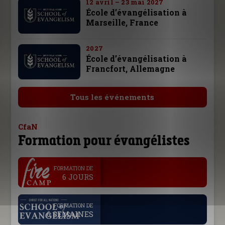
12 avril – 23 mai 2027
École d’évangélisation à
Marseille, France
2027
École d’évangélisation à
Francfort, Allemagne
Tous les événements
CfaN
Formation pour évangélistes
.
FORMATION DE
6 JOURS
.
FORMATION DE
6 SEMAINES