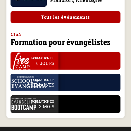
Francfort, Allemagne
Tous les événements
CfaN
Formation pour évangélistes
.
FORMATION DE
6 JOURS
.
FORMATION DE
6 SEMAINES
.
FORMATION DE
3 MOIS