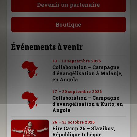
Devenir un partenaire
Boutique
Événements à venir
10 – 13 septembre 2026
Collaboration – Campagne
d'évangélisation à Malanje,
en Angola
17 – 20 septembre 2026
Collaboration – Campagne
d'évangélisation à Kuito, en
Angola
26 – 31 octobre 2026
Fire Camp 26 – Slavíkov,
République tchèque