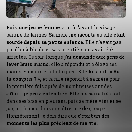
Puis,
une jeune femme
vint à l’avant le visage
baigné de larmes. Sa mère me raconta qu’elle
était
sourde depuis sa petite enfance.
Elle n’avait pas
pu aller à l’école et sa vie entière en avait été
affectée. Ce soir, lorsque
j’ai demandé aux gens de
lever leurs mains,
elle a répondu et a élevé ses
mains. Sa mère était choquée. Elle lui a dit :
« As-
tu compris ? »,
et la fille répondit à sa mère pour
la première fois après de nombreuses années.
« Oui ... je peux entendre ».
Elle me serra très fort
dans ses bras en pleurant, puis sa mère vint et se
joignit à nous dans une étreinte de groupe.
Honnêtement, je dois dire que
c’était un des
moments les plus précieux de ma vie.