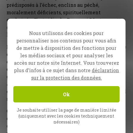
prédisposés à l’échec, enclins au péché,
moralement déficients, spirituellement
enchainés. C’est ridicule. Pourquoi ? La trompette
du jubilé a déjà retenti. Les esclaves ont été
Nous utilisons des cookies pour
libérés.
personnaliser nos contenus pour vous afin
Proclamez-le ! Les gens l’ont oublié. Ils ont oublié
de mettre à disposition des fonctions pour
que Jésus-Christ est venu. Nous ne sommes pas
les médias sociaux et pour analyser les
dans l’ère préchrétienne. Nous n’attendons pas
accès sur notre site Internet. Vous trouverez
que Christ vienne et remporte la victoire. La
plus d’infos à ce sujet dans notre
déclaration
guerre est terminée. La liberté nous appartient !
sur la protection des données.
Jésus a ouvert en grand le royaume de la liberté
et sonné la trompette de l’émancipation lorsqu’Il
Ok
s’est écrié sur la croix : « Tout est accompli ! ».
Je souhaite utiliser la page de manière limitée
Ceux qui devraient mieux savoir appellent notre
(uniquement avec les cookies techniquement
époque l’ère « postchrétienne », comme si l’œuvre
nécessaires)
de Christ n’était destinée qu’à une époque