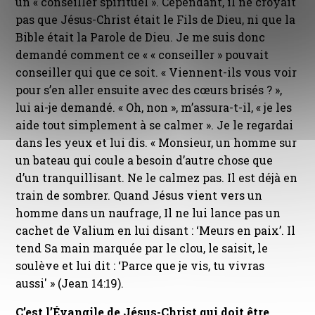
un « conseiller spirituel ». Cependant, il ne croyait
pas que Jésus-Christ était le Fils de Dieu, ni que la
Bible était la Parole de Dieu. Je me suis donc
demandé comment ce « « conseiller » pouvait
conseiller qui que ce soit. « Viennent-ils vous voir
pour s’en aller ensuite avec des cœurs brisés ? »,
lui ai-je demandé. « Oh, non », m’assura-t-il, « je les
aide tout simplement à se calmer ». Je le regardai
dans les yeux et lui dis. « Monsieur, un homme sur
un bateau qui coule a besoin d’autre chose que
d’un tranquillisant. Ne le calmez pas. Il est déjà en
train de sombrer. Quand Jésus vient vers un
homme dans un naufrage, Il ne lui lance pas un
cachet de Valium en lui disant : ‘Meurs en paix’. Il
tend Sa main marquée par le clou, le saisit, le
soulève et lui dit : ‘Parce que je vis, tu vivras
aussi' » (Jean 14:19).
C’est l’Évangile de Jésus-Christ qui doit être