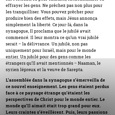
effrayer les gens. Ne prêchez pas non plus pour
les tranquilliser. Vous pouvez prêcher pour
produire bien des effets, mais Jésus annonça
simplement la liberté. Ce jour-là, dans la
synagogue, Il proclama que le jubilé avait
commencé. Il leur montra ce qu’un vrai jubilé
serait – la délivrance. Un jubilé, non pas
uniquement pour Israël, mais pour le monde
entier. Un jubilé pour des gens comme les
étrangers qu’Il avait mentionnés – Naaman, le
syrien lépreux et la veuve de Sarepta.
L’assemblée dans la synagogue s’émerveilla de
ce nouvel enseignement. Les gens étaient perdus
face à ce paysage étrange qu’étaient les
perspectives de Christ pour le monde entier. Le
monde qu’Il aimait était trop grand pour eux.
Leurs craintes s’éveillèrent. Puis, leurs passions