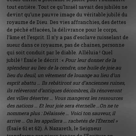
tout entière. Tout ce qu’Israël savait des jubilés ne
devint qu’une pauvre image du véritable jubilé du
royaume de Dieu. Des vies affranchies, des dettes
de péché effacées, la délivrance pour le corps,
l’âme et l’esprit. Il n’y a pas d’esclave ruisselant de
sueur dans ce royaume, pas de chaines, personne
qui soit conduit par le diable. Alléluia ! Quel
jubilé ! Ésaïe le décrit : «
Pour leur donner de la
splendeur au lieu de la cendre, une huile de joie au
lieu du deuil, un vêtement de louange au lieu d’un
esprit abattu … Ils rebâtiront sur d’anciennes ruines,
ils relèveront d’antiques décombres, ils rénoveront
des villes désertes … Vous mangerez les ressources
des nations … Et leur joie sera éternelle …On ne te
nommera plus : Délaissée … Voici ton sauveur, il
arrive … On les appellera … rachetés de l’Éternel »
(Ésaïe 61 et 62). À Nazareth, le Seigneur
transforma ces vieux textes de l’Écriture en