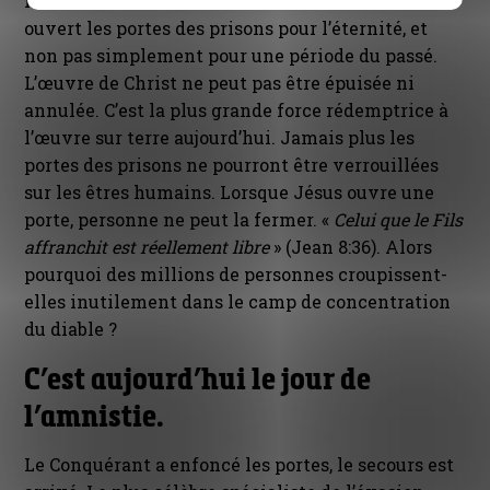
révolue ! Cela est assurément faux. Jésus-Christ a
ouvert les portes des prisons pour l’éternité, et
non pas simplement pour une période du passé.
L’œuvre de Christ ne peut pas être épuisée ni
annulée. C’est la plus grande force rédemptrice à
l’œuvre sur terre aujourd’hui. Jamais plus les
portes des prisons ne pourront être verrouillées
sur les êtres humains. Lorsque Jésus ouvre une
porte, personne ne peut la fermer. «
Celui que le Fils
affranchit est réellement libre
» (Jean 8:36). Alors
pourquoi des millions de personnes croupissent-
elles inutilement dans le camp de concentration
du diable ?
C’est aujourd’hui le jour de
l’amnistie.
Le Conquérant a enfoncé les portes, le secours est