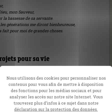
r,
 Dieu, mon Sauveur,
sur la bassesse de sa servante.
 les générations me diront bienheureuse,
a fait pour moi de grandes choses.
rojets pour sa vie
rêvait probablement de son avenir. Sans aucun
encontrer un homme bien, se marier, avoir des
Nous utilisons des cookies pour personnaliser nos
rdin et vieillir avec ses petits-enfants. Un conte
contenus pour vous afin de mettre à disposition
des fonctions pour les médias sociaux et pour
analyser les accès sur notre site Internet. Vous
r. Elle avait atteint l’âge de se marier et avait été
trouverez plus d’infos à ce sujet dans notre
peut-être un processus angoissant. Mais Joseph
déclaration sur la protection des données.
s larges et un travail. Il était charpentier. Il