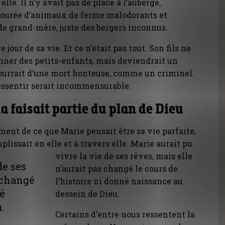
elle. Il n’y avait pas de place à l’auberge,
tourée d’animaux de ferme malodorants et
de grand-mère, juste des bergers inconnus.
 jour de sa vie. Et ce n’était pas tout. Son fils ne
onner des petits-enfants, mais deviendrait un
urrait d’une mort honteuse, comme un criminel.
 ressentir serait incommensurable.
la faisait partie du plan de Dieu
nt de ce que Marie pensait être sa vie parfaite,
plissait en elle et à travers elle.
Marie aurait pu
vivre la vie de ses rêves, mais elle
de ses
n’aurait pas changé le cours de
s changé
l’histoire ni donné naissance au
né
dessein de Dieu.
.
Certains d’entre nous ressentent la