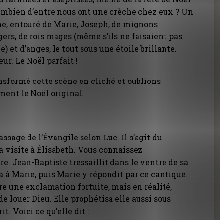
ombien d’entre nous ont une crèche chez eux ? Un
he, entouré de Marie, Joseph, de mignons
ers, de rois mages (même s’ils ne faisaient pas
e) et d’anges, le tout sous une étoile brillante.
ur. Le Noël parfait !
sformé cette scène en cliché et oublions
ement le Noël original.
sage de l’Évangile selon Luc. Il s’agit du
a visite à Élisabeth. Vous connaissez
e. Jean-Baptiste tressaillit dans le ventre de sa
a à Marie, puis Marie y répondit par ce cantique.
re une exclamation fortuite, mais en réalité,
e louer Dieu. Elle prophétisa elle aussi sous
t. Voici ce qu’elle dit :