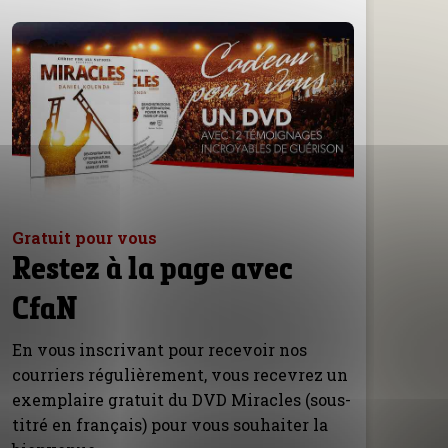
Gratuit pour vous
Restez à la page avec
CfaN
En vous inscrivant pour recevoir nos
courriers régulièrement, vous recevrez un
exemplaire gratuit du DVD Miracles (sous-
titré en français) pour vous souhaiter la