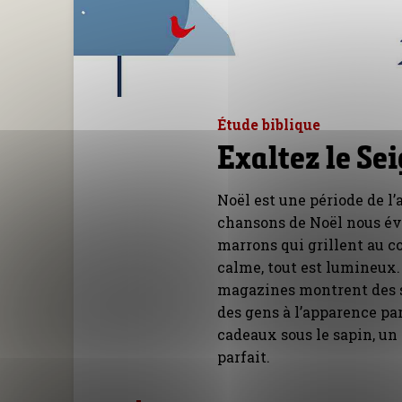
Étude biblique
Exaltez le Se
Noël est une période de l
chansons de Noël nous év
marrons qui grillent au co
calme, tout est lumineux. 
magazines montrent des s
des gens à l’apparence pa
cadeaux sous le sapin, un 
parfait.