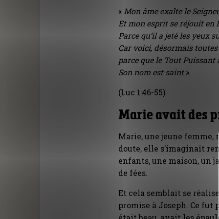
«
Mon âme exalte le Seigneu
Et mon esprit se réjouit en
Parce qu’il a jeté les yeux 
Car voici, désormais toutes
parce que le Tout Puissant 
Son nom est saint
».
(Luc 1:46-55)
Marie avait des p
Marie, une jeune femme, 
doute, elle s’imaginait r
enfants, une maison, un ja
de fées.
Et cela semblait se réalise
promise à Joseph. Ce fut 
était beau, avait les épaule