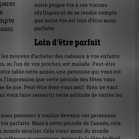
mparer
notre propre vie à ces visions
s
idylliques et de se rendre compte
ompte
que notre vie est loin d’être aussi
aussi
parfaite.
Loin d’être parfait
 les moyens d’acheter des cadeaux à vos enfants
s, ou l’un de vos proches, est malade. Peut-être
otre table cette année, une personne qui vous est
s l’impression que cette période des fêtes vous
e de joie. Peut-être êtes-vous seul. Rien ne vaut
ur vous faire ressentir cette solitude de toutes les
é nous poussent à vouloir devenir ces personnes
ie parfaite. Mais à cette période de l’année, cela
u monde séculier. Cela vient aussi du monde
s raffinées et aseptisées, même de la fête de Noël