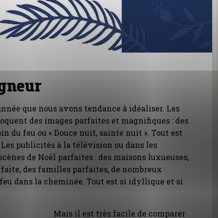
igneur
’année que nous avons tendance à idéaliser. Les
oquent des images parfaites et magnifiques : des
in du feu ou « Douce nuit, sainte nuit ». Tout est
Les publicités à la télévision ou dans les
cènes de Noël parfaites : des maisons luxueuses,
rfaite, des familles parfaites, de nombreux
feu dans la cheminée. Tout est si idyllique et si
Mais il est très facile de comparer