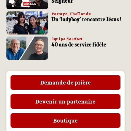
Seigneur
Pattaya, Thaïlande
Un ‘ladyboy’ rencontre Jésus !
Équipe de CfaN
40 ans de service fidèle
Demande de prière
Devenir un partenaire
Boutique