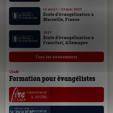
12 avril – 23 mai 2027
École d’évangélisation à
Marseille, France
2027
École d’évangélisation à
Francfort, Allemagne
Tous les événements
CfaN
Formation pour évangélistes
.
FORMATION DE
6 JOURS
.
FORMATION DE