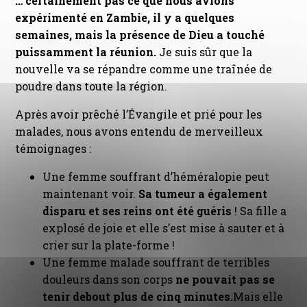
… certainement pas ce que nous avions
expérimenté en Zambie, il y a quelques
semaines, mais la présence de Dieu a touché
puissamment la réunion.
Je suis sûr que la
nouvelle va se répandre comme une traînée de
poudre dans toute la région.
Après avoir prêché l’Évangile et prié pour les
malades, nous avons entendu de merveilleux
témoignages :
Une femme souffrant d’héméralopie peut
maintenant voir.
Sa tumeur a également
disparu et ses reins ont été guéris
! Sa fille a
explosé de joie et elle s’est mise à sauter et à
crier sur la plate-forme !
Une femme malade souffrant de terribles
douleurs dans son corps
ne pouvait pas se
tenir debout plus de cinq minutes.
Mais elle