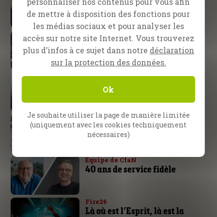
personnaliser nos contenus pour vous afin
S’attendre à de grandes choses
de la part de Dieu
de mettre à disposition des fonctions pour
les médias sociaux et pour analyser les
Nuremberg, Allemagne
accès sur notre site Internet. Vous trouverez
Le bras de Dieu n’est pas trop
plus d’infos à ce sujet dans notre
déclaration
court !
sur la protection des données.
Daniel Kolenda
La victoire appartient au
Ok
Seigneur
Je souhaite utiliser la page de manière limitée
Pattaya, Thaïlande
(uniquement avec les cookies techniquement
Un ‘ladyboy’ rencontre Jésus !
nécessaires)
Équipe de CfaN
40 ans de service fidèle
Fire26
Là où est l’Esprit, là est la