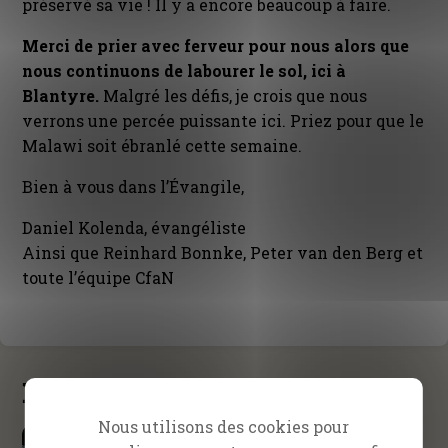
préservé sa vie ! Il y a encore beaucoup à faire.
Merci de prier avec ferveur pour nous alors que
nous continuons de labourer le sol, ici à
Blantyre.
Malgré les défis, je crois que nous
verrons une percée puissante ici. Priez pour que le
Malawi soit ébranlé cette semaine.
Bien à vous dans l’Évangile,
Daniel Kolenda, évangéliste
Ainsi que Reinhard Bonnke, Peter van den Berg et
toute l’équipe CfaN
Nouveautés
Nous utilisons des cookies pour
École d’évangélisation SOE