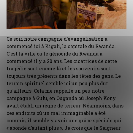
Ce soir, notre campagne d’évangélisation a
commencé ici à Kigali, la capitale du Rwanda.
C’est la ville où le génocide du Rwanda a
commencé il y a 20 ans. Les cicatrices de cette
tragédie sont encore là et les souvenirs sont
toujours très présents dans les têtes des gens. Le
terrain spirituel semble ici un peu plus dur
qu’ailleurs. Cela me rappelle un peu notre
campagne à Gulu, en Ouganda où Joseph Kony
avait établi un règne de terreur. Néanmoins, dans
ces endroits où un mal inimaginable a été
commis, il semble y avoir une grâce spéciale qui
« abonde d’autant plus ». Je crois que le Seigneur