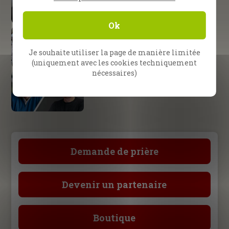
Seigneur
Ok
Pattaya, Thaïlande
Un ‘ladyboy’ rencontre Jésus !
Je souhaite utiliser la page de manière limitée
(uniquement avec les cookies techniquement
nécessaires)
Équipe de CfaN
40 ans de service fidèle
Demande de prière
Devenir un partenaire
Boutique