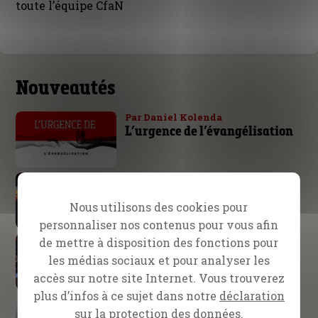
toute l’équipe CfaN
Nouveautés
Par Daniel Kolenda
L’urgence de l’évangélisation
École d’évangélisation SOE
S’attendre à de grandes choses
de la part de Dieu
Nous utilisons des cookies pour
personnaliser nos contenus pour vous afin
Nuremberg, Allemagne
de mettre à disposition des fonctions pour
Le bras de Dieu n’est pas trop
les médias sociaux et pour analyser les
court !
accès sur notre site Internet. Vous trouverez
plus d’infos à ce sujet dans notre
déclaration
Daniel Kolenda
La victoire appartient au
sur la protection des données.