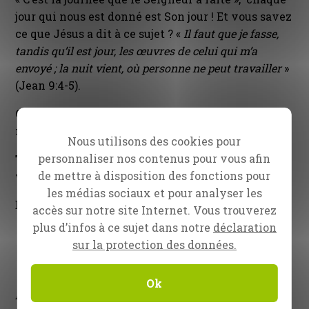
jour qui nous est donné est Son jour ! Et vous savez
ce que Jésus a dit à ce sujet ? «
Il faut que je fasse,
tandis qu’il est jour, les œuvres de celui qui m’a
envoyé ; la nuit vient, où personne ne peut travailler
»
(Jean 9:4-5).
Continuons à travailler ensemble pour rentrer la
moisson pendant qu’il fait encore jour !
Nous utilisons des cookies pour
personnaliser nos contenus pour vous afin
Tout ceci est possible grâce à vous ! Merci à
de mettre à disposition des fonctions pour
vous !
les médias sociaux et pour analyser les
Bien à vous dans la moisson,
accès sur notre site Internet. Vous trouverez
plus d’infos à ce sujet dans notre
déclaration
sur la protection des données.
Ok
Daniel Kolenda, évangéliste