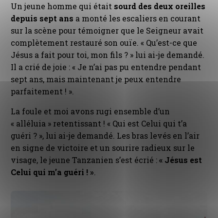
Un jeune homme qui était
sourd des deux oreilles
depuis sept ans
a monté les escaliers en courant
sur la scène pour témoigner que le Seigneur avait
complètement restauré son ouïe. « Qu’est-ce que
Jésus a fait pour toi, mon fils ? » lui ai-je demandé.
Il a crié de joie : « Je n’ai pas pu entendre pendant
sept ans, mais maintenant je peux entendre
parfaitement ! ».
La foule et moi avons rugi ensemble d’un
« alléluia » retentissant ! « Qui est Celui qui t’a
guéri ? », lui ai-je demandé. Les bras levés en l’air
en signe de victoire et un sourire radieux sur le
visage, le jeune Tanzanien s’est écrié :
« Jésus est
Celui qui m’a guéri ! »
.