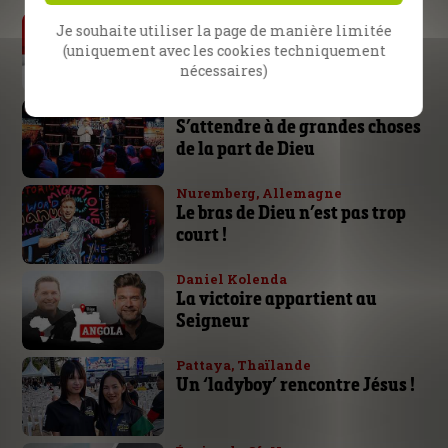
Par Daniel Kolenda
Je souhaite utiliser la page de manière limitée
L’urgence de l’évangélisation
(uniquement avec les cookies techniquement
nécessaires)
École d’évangélisation SOE
S’attendre à de grandes choses
de la part de Dieu
Nuremberg, Allemagne
Le bras de Dieu n’est pas trop
court !
Daniel Kolenda
La victoire appartient au
Seigneur
Pattaya, Thaïlande
Un ‘ladyboy’ rencontre Jésus !