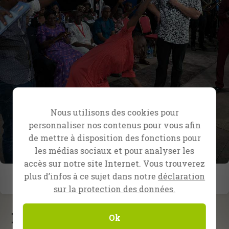
Nous utilisons des cookies pour
personnaliser nos contenus pour vous afin
de mettre à disposition des fonctions pour
les médias sociaux et pour analyser les
accès sur notre site Internet. Vous trouverez
plus d’infos à ce sujet dans notre
déclaration
sur la protection des données.
Nouveautés
Ok