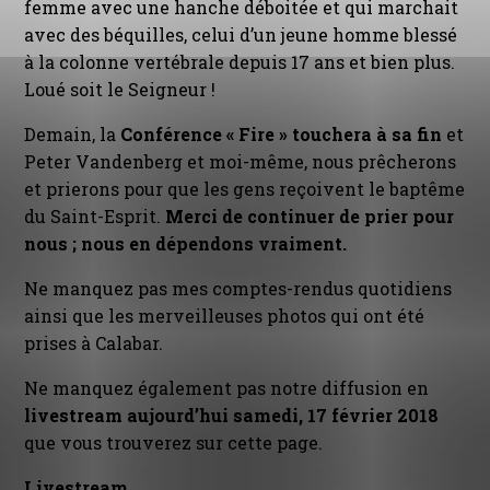
femme avec une hanche déboitée et qui marchait
avec des béquilles, celui d’un jeune homme blessé
à la colonne vertébrale depuis 17 ans et bien plus.
Loué soit le Seigneur !
Demain, la
Conférence « Fire » touchera à sa fin
et
Peter Vandenberg et moi-même, nous prêcherons
et prierons pour que les gens reçoivent le baptême
du Saint-Esprit.
Merci de continuer de prier pour
nous ; nous en dépendons vraiment.
Ne manquez pas mes comptes-rendus quotidiens
ainsi que les merveilleuses photos qui ont été
prises à Calabar.
Ne manquez également pas notre diffusion en
livestream aujourd’hui samedi, 17 février 2018
que vous trouverez sur cette page.
Livestream