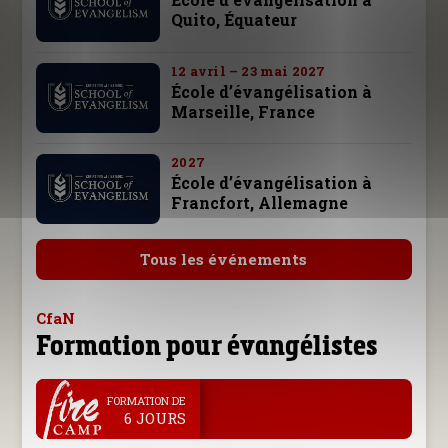
Quito, Équateur
12 avril – 23 mai 2027
École d’évangélisation à
Marseille, France
2027
École d’évangélisation à
Francfort, Allemagne
Tous les événements
CfaN
Formation pour évangélistes
.
FORMATION DE
6 JOURS