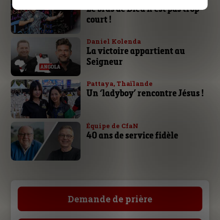
Le bras de Dieu n’est pas trop
court !
Daniel Kolenda
La victoire appartient au
Seigneur
Pattaya, Thaïlande
Un ‘ladyboy’ rencontre Jésus !
Équipe de CfaN
40 ans de service fidèle
Demande de prière