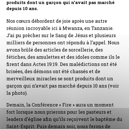
produits dont un garçon qui n’avait pas marché
depuis 10 ans.
Nos cœurs débordent de joie après une autre
réunion incroyable ici à Mwanza, en Tanzanie.
J’ai pu prêcher sur le Sang de Jésus et plusieurs
milliers de personnes ont répondu à l’appel. Nous
avons brûlé des articles de sorcellerie, des
fétiches, des amulettes et des idoles comme ils le
firent dans Actes 19:19. Des malédictions ont été
brisées, des démons ont été chassés et de
merveilleux miracles se sont produits dont un
garçon qui n’avait pas marché depuis 10 ans (voir
la photo).
Demain, la Conférence « Fire » aura un moment
fort lorsque nous prierons pour les pasteurs et
leaders d’église afin qu’ils reçoivent le baptême du
Saint-Esprit. Puis demain soir, nous ferons de