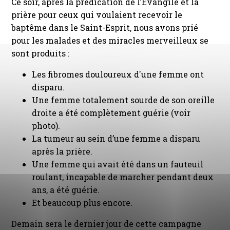
Ce soir, après la prédication de l’Évangile et la
prière pour ceux qui voulaient recevoir le
baptême dans le Saint-Esprit, nous avons prié
pour les malades et des miracles merveilleux se
sont produits :
Les fibromes douloureux d'une femme ont
disparu.
Une femme totalement sourde de son oreille
droite a été complètement guérie (voir
photo).
La tumeur au sein d’une femme a disparu
après la prière.
Une femme qui avait été dans un fauteuil
roulant, incapable de marcher pendant deux
ans, a été guérie.
Et beaucoup plus encore.
Demain sera le dernier jour de cette campagne