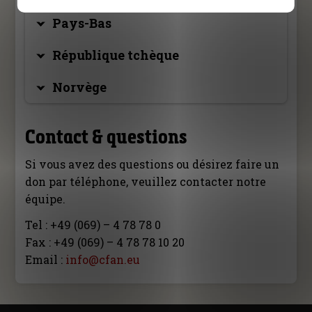
Pays-Bas
République tchèque
Norvège
Contact & questions
Si vous avez des questions ou désirez faire un
don par téléphone, veuillez contacter notre
équipe.
Tel : +49 (069) – 4 78 78 0
Fax : +49 (069) – 4 78 78 10 20
Email :
info@cfan.eu