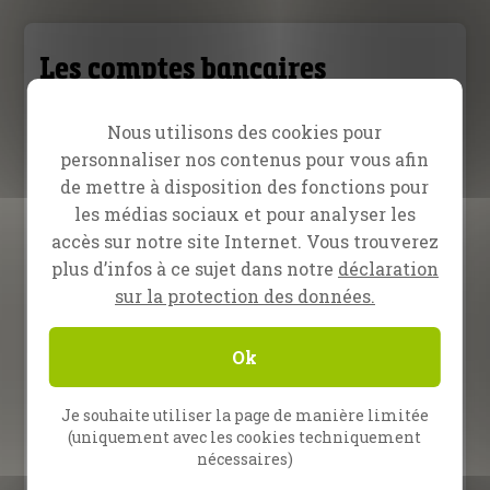
Les comptes bancaires
France
Nous utilisons des cookies pour
personnaliser nos contenus pour vous afin
Crédit Mutuel Hoerdt, France
de mettre à disposition des fonctions pour
N° de compte : 20033801
les médias sociaux et pour analyser les
N° de banque : 10278
accès sur notre site Internet. Vous trouverez
Guichet 01047 • Clé : 65
plus d’infos à ce sujet dans notre
déclaration
IBAN :
FR76
1027
8010
4700
0200
3380
165
sur la protection des données.
BIC : CMCIFR2A
Ok
Allemagne
Je souhaite utiliser la page de manière limitée
Autriche
(uniquement avec les cookies techniquement
nécessaires)
Suisse