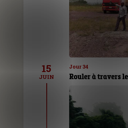
15
Jour 34
Rouler à travers l
JUIN