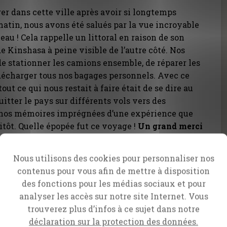
er dans cette ville après avoir si longtemps
matin, nous avons été salués par la vue incroyable
eau ! Cela rappelle un littoral en raison de son
e Kinshasa à peine visible de l’autre côté. Nos
de stationner les camions ensemble, de réparer les
 décharger tous nos bagages personnels. Avec ce
out ce qui nous restait à faire était de se dire au
uitter le pays sur différents vols vers des
, nos mémoires imprégnées d’une expérience que
itôt. Quelle épopée fut ce voyage !
Un grand merci
ous nos partenaires précieux qui ont prié pour
s et nous ont donné la force de continuer au
Nous utilisons des cookies pour personnaliser nos
Cela a été un privilège de partager cette
contenus pour vous afin de mettre à disposition
des fonctions pour les médias sociaux et pour
analyser les accès sur notre site Internet. Vous
trouverez plus d’infos à ce sujet dans notre
déclaration sur la protection des données.