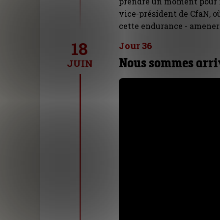
prendre un moment pour r
vice-président de CfaN, où
cette endurance - amener 
18
Jour 36
Nous sommes arriv
JUIN