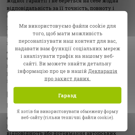
жодної гарантії і не береться на себе жодна
відповідальність за її точність, повноту і
актуальність.
Ми використовуємо файли cookie для
Цей веб-сайт та всі тексти та графіка, що
того, щоб мати можливість
містяться на ньому, захищені авторським
персоналізувати наш контент для вас,
правом. Ніяких змін не може бути зроблено.
надавати вам функції соціальних мереж
Для відтворення цього матеріалу необхідно
і аналізувати трафік на нашому веб-
отримати письмову згоду. Крім того, жодні
сайті. Ви можете знайти детальну
відтворення цього матеріалу не можуть
інформацію про це в нашій
Декларація
розповсюджуватися або поширюватися
про захист даних.
публічно.
Відмова від
Гаразд
відповідальності
Я хотів би використовувати обмежену форму
веб-сайту (тільки технічні файли cookie).
Оператор сайту www.cfan.eu не несе
відповідальності за сутність, законність,
відповідність або дотримання авторських